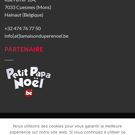
7033 Cuesmes (Mons)
Hainaut (Belgique)
+32 474 76 77 50
info[at]lamaisonduperenoel.be
PARTENAIRE
© La Maison du Père Noël 2026 |
Conditions générales de vente
|
Nous utilisons des cookies pour vous garantir la meilleure
CGU
|
Vie privée
| TVA : BE0840965749 | Site web réalisé par
expérience sur notre site web. Si vous continuez à utiliser ce