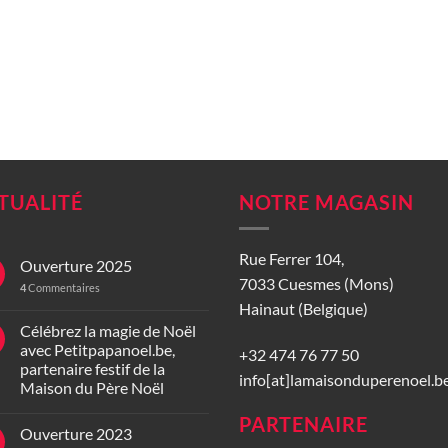
TUALITÉ
NOTRE MAGASIN
Rue Ferrer 104,
Ouverture 2025
7033 Cuesmes (Mons)
4
Commentaires
Hainaut (Belgique)
Célébrez la magie de Noël
avec Petitpapanoel.be,
+32 474 76 77 50
partenaire festif de la
info[at]lamaisonduperenoel.b
Maison du Père Noël
PARTENAIRE
Ouverture 2023