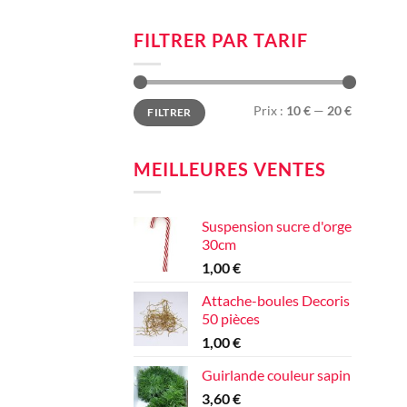
FILTRER PAR TARIF
Prix
Prix
Prix :
10 €
—
20 €
FILTRER
min
max
MEILLEURES VENTES
Suspension sucre d'orge
30cm
1,00
€
Attache-boules Decoris
50 pièces
1,00
€
Guirlande couleur sapin
3,60
€