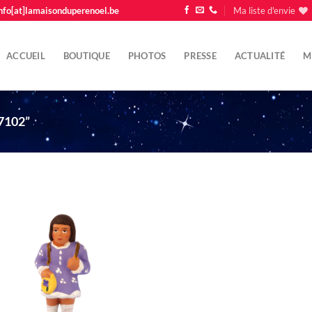
nfo[at]lamaisonduperenoel.be
Ma liste d'envie
ACCUEIL
BOUTIQUE
PHOTOS
PRESSE
ACTUALITÉ
M
7102”
Ajouter
à la liste
d'envie