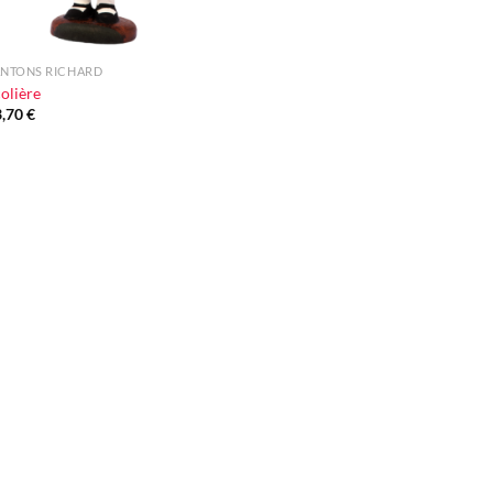
ANTONS RICHARD
olière
3,70
€