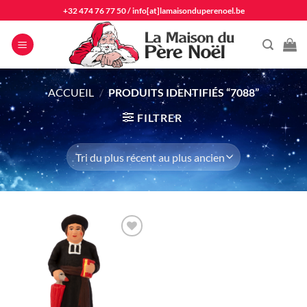
Passer
+32 474 76 77 50
/
info[at]lamaisonduperenoel.be
au
contenu
ACCUEIL
/
PRODUITS IDENTIFIÉS “7088”
FILTRER
Ajouter
à la liste
d'envie