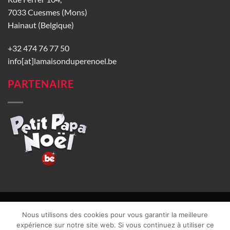
7033 Cuesmes (Mons)
Hainaut (Belgique)
+32 474 76 77 50
info[at]lamaisonduperenoel.be
PARTENAIRE
© La Maison du Père Noël 2026 |
Conditions générales de vente
|
Nous utilisons des cookies pour vous garantir la meilleure
CGU
|
Vie privée
| TVA : BE0840965749 | Site web réalisé par
expérience sur notre site web. Si vous continuez à utiliser ce