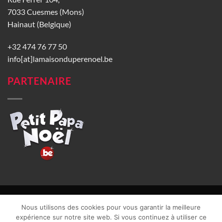
7033 Cuesmes (Mons)
Hainaut (Belgique)
+32 474 76 77 50
info[at]lamaisonduperenoel.be
PARTENAIRE
© La Maison du Père Noël 2026 |
Conditions générales de vente
|
Nous utilisons des cookies pour vous garantir la meilleure
CGU
|
Vie privée
| TVA : BE0840965749 | Site web réalisé par
expérience sur notre site web. Si vous continuez à utiliser ce