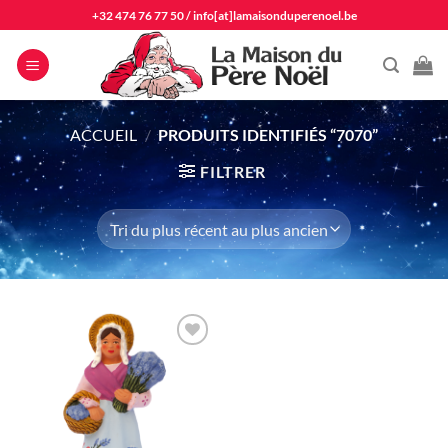
Passer
+32 474 76 77 50
/
info[at]lamaisonduperenoel.be
au
contenu
ACCUEIL
/
PRODUITS IDENTIFIÉS “7070”
FILTRER
Ajouter
à la liste
d'envie