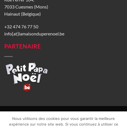
7033 Cuesmes (Mons)
Hainaut (Belgique)
+32 474 76 77 50
info[at]lamaisonduperenoel.be
PARTENAIRE
© La Maison du Père Noël 2026 |
Conditions générales de vente
|
Nous utilisons des cookies pour vous garantir la meilleure
CGU
|
Vie privée
| TVA : BE0840965749 | Site web réalisé par
expérience sur notre site web. Si vous continuez à utiliser ce