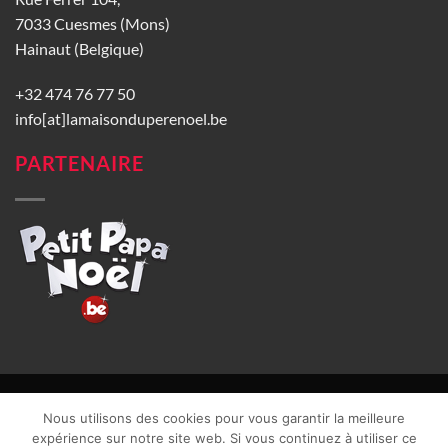
7033 Cuesmes (Mons)
Hainaut (Belgique)
+32 474 76 77 50
info[at]lamaisonduperenoel.be
PARTENAIRE
© La Maison du Père Noël 2026 |
Conditions générales de vente
|
Nous utilisons des cookies pour vous garantir la meilleure
CGU
|
Vie privée
| TVA : BE0840965749 | Site web réalisé par
expérience sur notre site web. Si vous continuez à utiliser ce