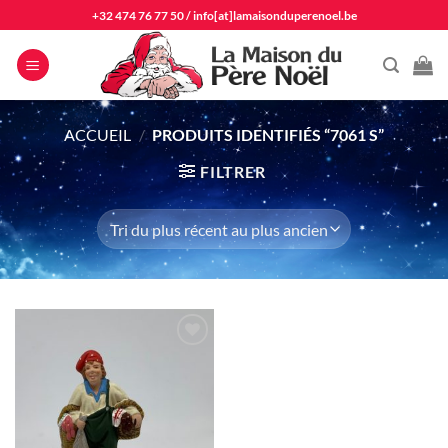
Passer
+32 474 76 77 50
/
info[at]lamaisonduperenoel.be
au
contenu
ACCUEIL
/
PRODUITS IDENTIFIÉS “7061 S”
FILTRER
Ajouter
à la liste
d'envie