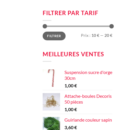
FILTRER PAR TARIF
Prix
Prix
Prix :
10 €
—
20 €
FILTRER
min
max
MEILLEURES VENTES
Suspension sucre d'orge
30cm
1,00
€
Attache-boules Decoris
50 pièces
1,00
€
Guirlande couleur sapin
3,60
€