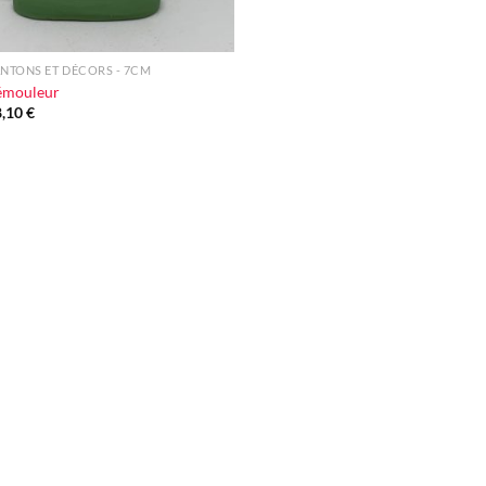
NTONS ET DÉCORS - 7CM
émouleur
8,10
€