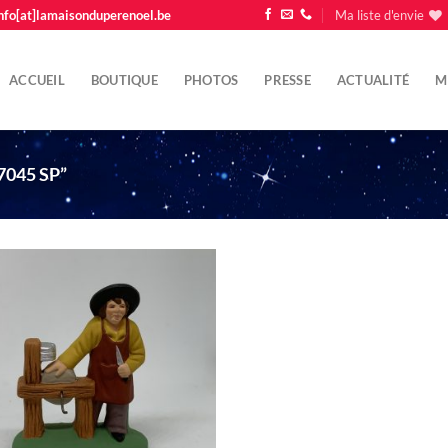
nfo[at]lamaisonduperenoel.be
Ma liste d'envie
ACCUEIL
BOUTIQUE
PHOTOS
PRESSE
ACTUALITÉ
M
7045 SP”
Ajouter
à la liste
d'envie