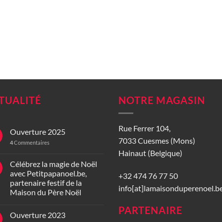
TUALITÉ
NOTRE MAGASIN
Rue Ferrer 104,
Ouverture 2025
7033 Cuesmes (Mons)
4
Commentaires
Hainaut (Belgique)
Célébrez la magie de Noël
avec Petitpapanoel.be,
+32 474 76 77 50
partenaire festif de la
info[at]lamaisonduperenoel.b
Maison du Père Noël
PARTENAIRE
Ouverture 2023