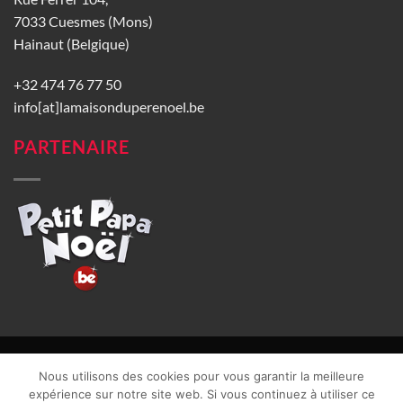
7033 Cuesmes (Mons)
Hainaut (Belgique)
+32 474 76 77 50
info[at]lamaisonduperenoel.be
PARTENAIRE
© La Maison du Père Noël 2026 |
Conditions générales de vente
|
Nous utilisons des cookies pour vous garantir la meilleure
CGU
|
Vie privée
| TVA : BE0840965749 | Site web réalisé par
expérience sur notre site web. Si vous continuez à utiliser ce