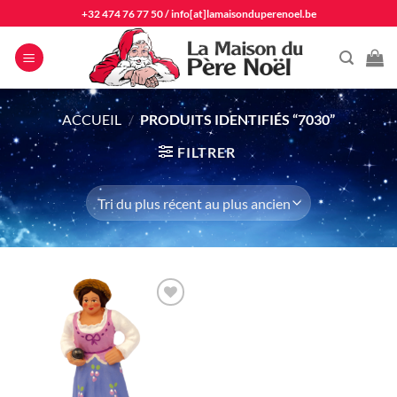
Passer
+32 474 76 77 50
/
info[at]lamaisonduperenoel.be
au
contenu
ACCUEIL
/
PRODUITS IDENTIFIÉS “7030”
FILTRER
Ajouter
à la liste
d'envie