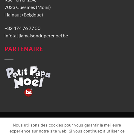
7033 Cuesmes (Mons)
Hainaut (Belgique)
+32 474 76 77 50
info[at]lamaisonduperenoel.be
PARTENAIRE
© La Maison du Père Noël 2026 |
Conditions générales de vente
|
Nous utilisons des cookies pour vous garantir la meilleure
CGU
|
Vie privée
| TVA : BE0840965749 | Site web réalisé par
expérience sur notre site web. Si vous continuez à utiliser ce