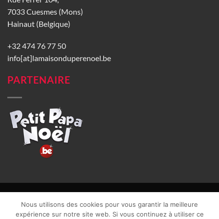
7033 Cuesmes (Mons)
Hainaut (Belgique)
+32 474 76 77 50
info[at]lamaisonduperenoel.be
PARTENAIRE
© La Maison du Père Noël 2026 |
Conditions générales de vente
|
Nous utilisons des cookies pour vous garantir la meilleure
CGU
|
Vie privée
| TVA : BE0840965749 | Site web réalisé par
expérience sur notre site web. Si vous continuez à utiliser ce