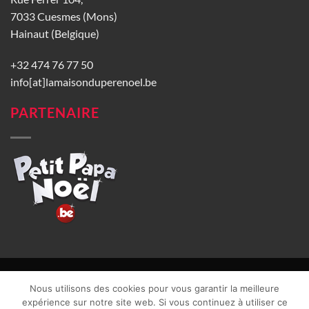
7033 Cuesmes (Mons)
Hainaut (Belgique)
+32 474 76 77 50
info[at]lamaisonduperenoel.be
PARTENAIRE
© La Maison du Père Noël 2026 |
Conditions générales de vente
|
Nous utilisons des cookies pour vous garantir la meilleure
CGU
|
Vie privée
| TVA : BE0840965749 | Site web réalisé par
expérience sur notre site web. Si vous continuez à utiliser ce