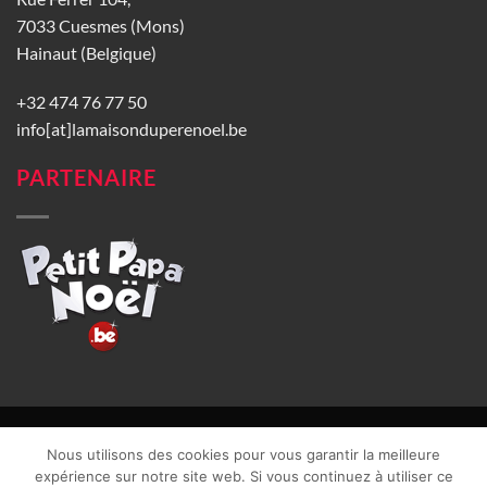
7033 Cuesmes (Mons)
Hainaut (Belgique)
+32 474 76 77 50
info[at]lamaisonduperenoel.be
PARTENAIRE
© La Maison du Père Noël 2026 |
Conditions générales de vente
|
Nous utilisons des cookies pour vous garantir la meilleure
CGU
|
Vie privée
| TVA : BE0840965749 | Site web réalisé par
expérience sur notre site web. Si vous continuez à utiliser ce