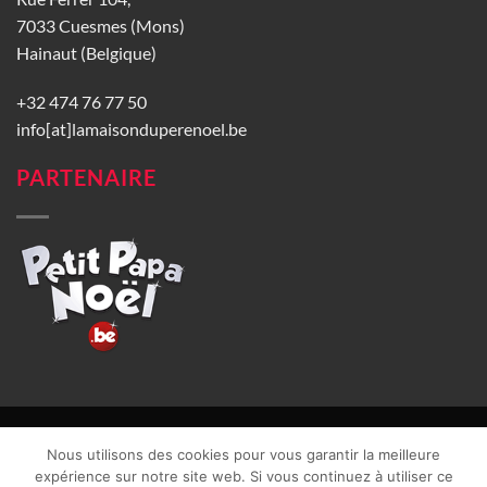
7033 Cuesmes (Mons)
Hainaut (Belgique)
+32 474 76 77 50
info[at]lamaisonduperenoel.be
PARTENAIRE
© La Maison du Père Noël 2026 |
Conditions générales de vente
|
Nous utilisons des cookies pour vous garantir la meilleure
CGU
|
Vie privée
| TVA : BE0840965749 | Site web réalisé par
expérience sur notre site web. Si vous continuez à utiliser ce