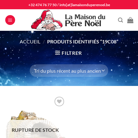
Passer
+32 474 76 77 50
/
info[at]lamaisonduperenoel.be
au
contenu
ACCUEIL
/
PRODUITS IDENTIFIÉS “19C08”
FILTRER
Ajouter
à la liste
d'envie
RUPTURE DE STOCK