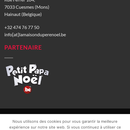
7033 Cuesmes (Mons)
Hainaut (Belgique)
+32 474 76 77 50
info[at]lamaisonduperenoel.be
PARTENAIRE
© La Maison du Père Noël 2026 |
Conditions générales de vente
|
Nous utilisons des cookies pour vous garantir la meilleure
CGU
|
Vie privée
| TVA : BE0840965749 | Site web réalisé par
expérience sur notre site web. Si vous continuez à utiliser ce