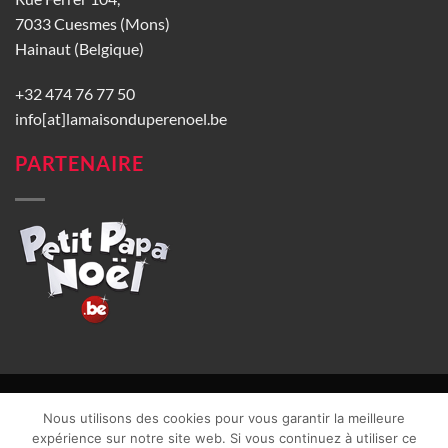
7033 Cuesmes (Mons)
Hainaut (Belgique)
+32 474 76 77 50
info[at]lamaisonduperenoel.be
PARTENAIRE
© La Maison du Père Noël 2026 |
Conditions générales de vente
|
Nous utilisons des cookies pour vous garantir la meilleure
CGU
|
Vie privée
| TVA : BE0840965749 | Site web réalisé par
expérience sur notre site web. Si vous continuez à utiliser ce