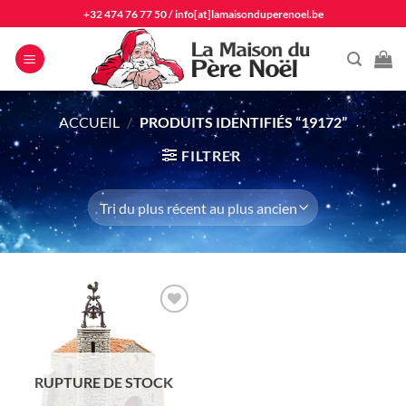
Passer
+32 474 76 77 50
/
info[at]lamaisonduperenoel.be
au
contenu
ACCUEIL
/
PRODUITS IDENTIFIÉS “19172”
FILTRER
Ajouter
à la liste
d'envie
RUPTURE DE STOCK