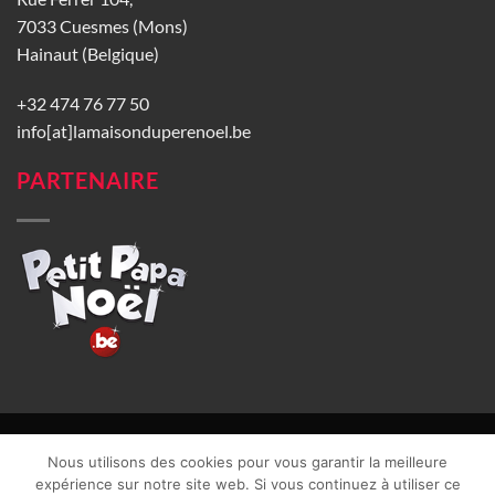
7033 Cuesmes (Mons)
Hainaut (Belgique)
+32 474 76 77 50
info[at]lamaisonduperenoel.be
PARTENAIRE
© La Maison du Père Noël 2026 |
Conditions générales de vente
|
Nous utilisons des cookies pour vous garantir la meilleure
CGU
|
Vie privée
| TVA : BE0840965749 | Site web réalisé par
expérience sur notre site web. Si vous continuez à utiliser ce