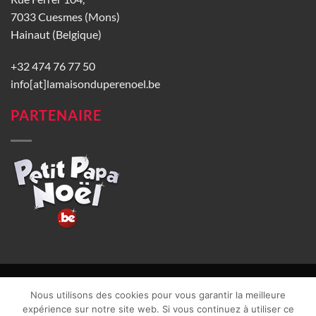
7033 Cuesmes (Mons)
Hainaut (Belgique)
+32 474 76 77 50
info[at]lamaisonduperenoel.be
PARTENAIRE
© La Maison du Père Noël 2026 |
Conditions générales de vente
|
Nous utilisons des cookies pour vous garantir la meilleure
CGU
|
Vie privée
| TVA : BE0840965749 | Site web réalisé par
expérience sur notre site web. Si vous continuez à utiliser ce