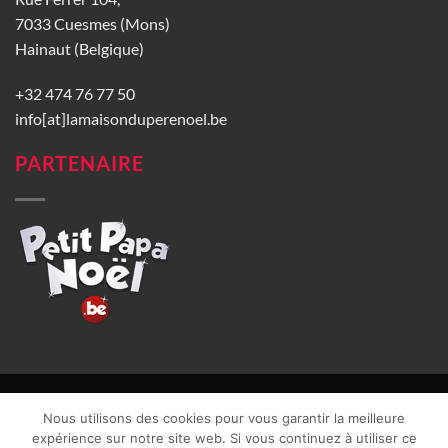
7033 Cuesmes (Mons)
Hainaut (Belgique)
+32 474 76 77 50
info[at]lamaisonduperenoel.be
PARTENAIRE
© La Maison du Père Noël 2026 |
Conditions générales de vente
|
Nous utilisons des cookies pour vous garantir la meilleure
CGU
|
Vie privée
| TVA : BE0840965749 | Site web réalisé par
expérience sur notre site web. Si vous continuez à utiliser ce