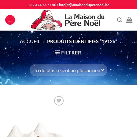
Passer
+32 474 76 77 50
/
info[at]lamaisonduperenoel.be
au
contenu
ACCUEIL
/
PRODUITS IDENTIFIÉS “19126”
FILTRER
Ajouter
à la liste
d'envie