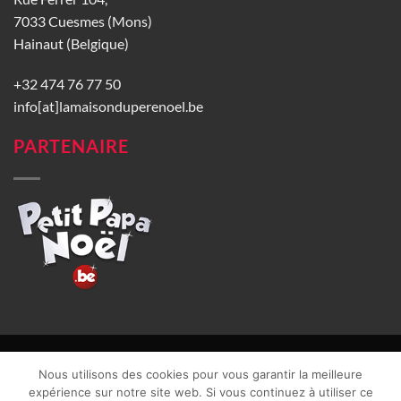
7033 Cuesmes (Mons)
Hainaut (Belgique)
+32 474 76 77 50
info[at]lamaisonduperenoel.be
PARTENAIRE
© La Maison du Père Noël 2026 |
Conditions générales de vente
|
Nous utilisons des cookies pour vous garantir la meilleure
CGU
|
Vie privée
| TVA : BE0840965749 | Site web réalisé par
expérience sur notre site web. Si vous continuez à utiliser ce