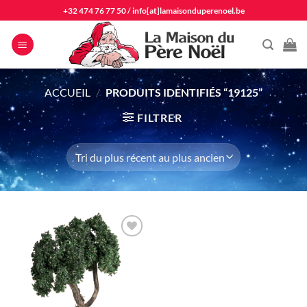
Passer
+32 474 76 77 50
/
info[at]lamaisonduperenoel.be
au
contenu
ACCUEIL
/
PRODUITS IDENTIFIÉS “19125”
FILTRER
Ajouter
à la liste
d'envie