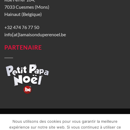
7033 Cuesmes (Mons)
Hainaut (Belgique)
+32 474 76 77 50
info[at]lamaisonduperenoel.be
PARTENAIRE
© La Maison du Père Noël 2026 |
Conditions générales de vente
|
Nous utilisons des cookies pour vous garantir la meilleure
CGU
|
Vie privée
| TVA : BE0840965749 | Site web réalisé par
expérience sur notre site web. Si vous continuez à utiliser ce