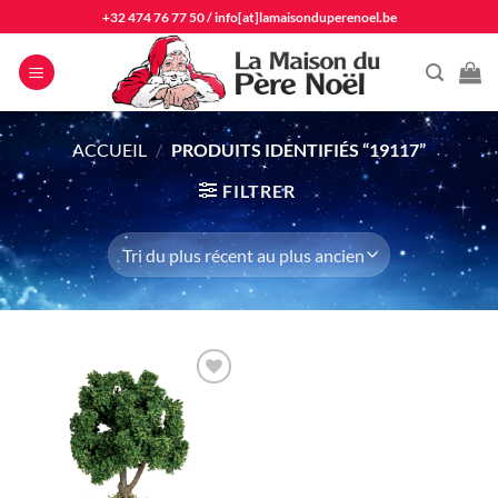
Passer
+32 474 76 77 50
/
info[at]lamaisonduperenoel.be
au
contenu
ACCUEIL
/
PRODUITS IDENTIFIÉS “19117”
FILTRER
Ajouter
à la liste
d'envie