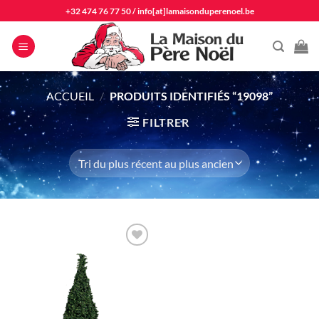
Passer
+32 474 76 77 50
/
info[at]lamaisonduperenoel.be
au
contenu
ACCUEIL
/
PRODUITS IDENTIFIÉS “19098”
FILTRER
Ajouter
à la liste
d'envie