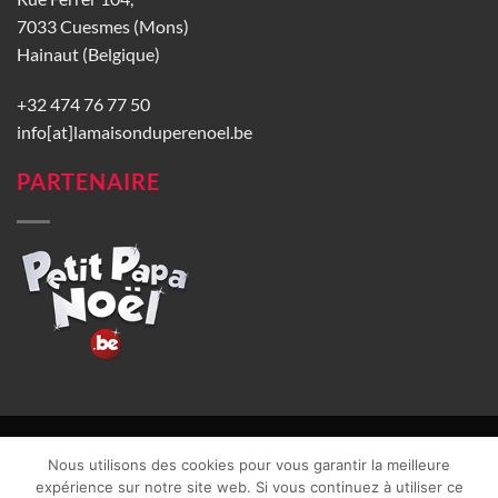
7033 Cuesmes (Mons)
Hainaut (Belgique)
+32 474 76 77 50
info[at]lamaisonduperenoel.be
PARTENAIRE
© La Maison du Père Noël 2026 |
Conditions générales de vente
|
Nous utilisons des cookies pour vous garantir la meilleure
CGU
|
Vie privée
| TVA : BE0840965749 | Site web réalisé par
expérience sur notre site web. Si vous continuez à utiliser ce