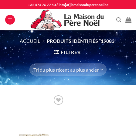
Passer
+32 474 76 77 50
/
info[at]lamaisonduperenoel.be
au
contenu
ACCUEIL
/
PRODUITS IDENTIFIÉS “19083”
FILTRER
Ajouter
à la liste
d'envie