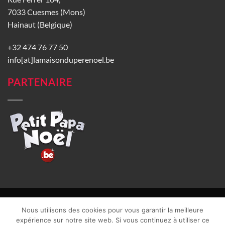
7033 Cuesmes (Mons)
Hainaut (Belgique)
+32 474 76 77 50
info[at]lamaisonduperenoel.be
PARTENAIRE
© La Maison du Père Noël 2026 |
Conditions générales de vente
|
Nous utilisons des cookies pour vous garantir la meilleure
CGU
|
Vie privée
| TVA : BE0840965749 | Site web réalisé par
expérience sur notre site web. Si vous continuez à utiliser ce