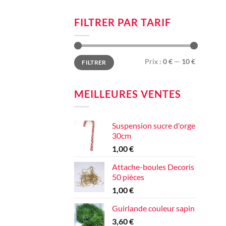
FILTRER PAR TARIF
Prix
Prix
Prix :
0 €
—
10 €
FILTRER
min
max
MEILLEURES VENTES
Suspension sucre d'orge
30cm
1,00
€
Attache-boules Decoris
50 pièces
1,00
€
Guirlande couleur sapin
3,60
€