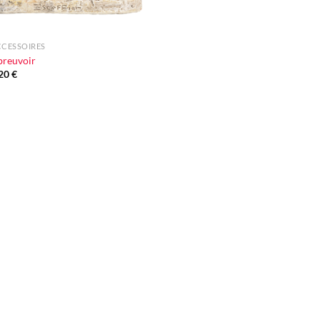
CCESSOIRES
breuvoir
,20
€