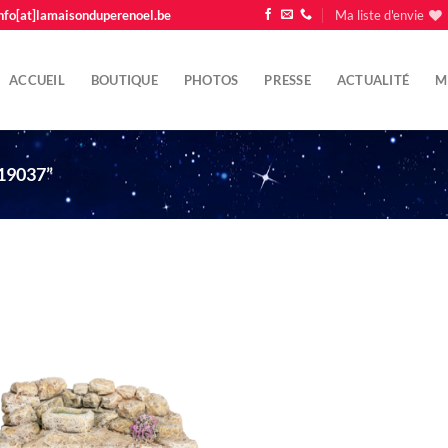
nfo[at]lamaisonduperenoel.be
Ma liste d'envie
ACCUEIL
BOUTIQUE
PHOTOS
PRESSE
ACTUALITÉ
M
19037”
Ajouter
à la liste
d'envie