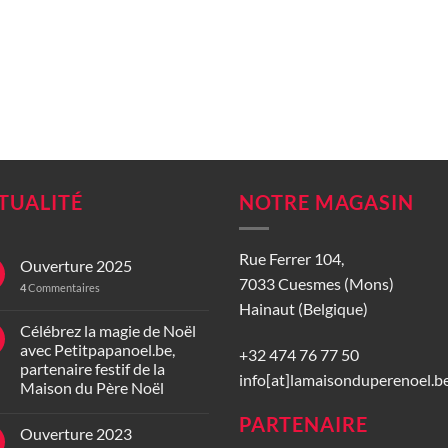
TUALITÉ
NOTRE MAGASIN
Rue Ferrer 104,
Ouverture 2025
7033 Cuesmes (Mons)
4
Commentaires
Hainaut (Belgique)
Célébrez la magie de Noël
avec Petitpapanoel.be,
+32 474 76 77 50
partenaire festif de la
info[at]lamaisonduperenoel.b
Maison du Père Noël
PARTENAIRE
Ouverture 2023