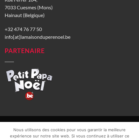
7033 Cuesmes (Mons)
Hainaut (Belgique)
+32 474 76 77 50
info[at]lamaisonduperenoel.be
PARTENAIRE
© La Maison du Père Noël 2026 |
Conditions générales de vente
|
Nous utilisons des cookies pour vous garantir la meilleure
CGU
|
Vie privée
| TVA : BE0840965749 | Site web réalisé par
expérience sur notre site web. Si vous continuez à utiliser ce