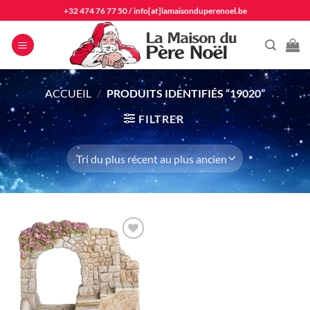
Passer
+32 474 76 77 50
/
info[at]lamaisonduperenoel.be
au
contenu
ACCUEIL
/
PRODUITS IDENTIFIÉS “19020”
FILTRER
Ajouter
à la liste
d'envie