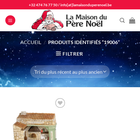
Passer
+32 474 76 77 50
/
info[at]lamaisonduperenoel.be
au
contenu
ACCUEIL
/
PRODUITS IDENTIFIÉS “19006”
FILTRER
Ajouter
à la liste
d'envie