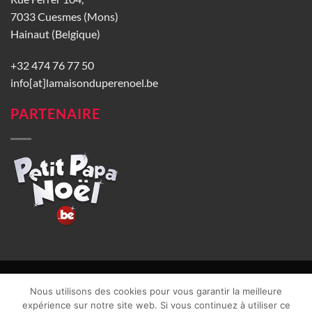
7033 Cuesmes (Mons)
Hainaut (Belgique)
+32 474 76 77 50
info[at]lamaisonduperenoel.be
PARTENAIRE
© La Maison du Père Noël 2026 |
Conditions générales de vente
|
Nous utilisons des cookies pour vous garantir la meilleure
CGU
|
Vie privée
| TVA : BE0840965749 | Site web réalisé par
expérience sur notre site web. Si vous continuez à utiliser ce