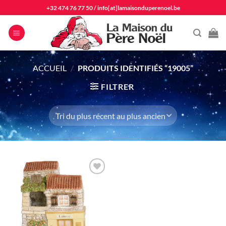
Passer
+32 474 76 77 50
/
info[at]lamaisonduperenoel.be
au
contenu
ACCUEIL
/
PRODUITS IDENTIFIÉS “19005”
FILTRER
Ajouter
à la liste
d'envie