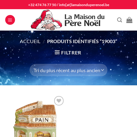
Passer
+32 474 76 77 50
/
info[at]lamaisonduperenoel.be
au
contenu
ACCUEIL
/
PRODUITS IDENTIFIÉS “19003”
FILTRER
Ajouter
à la liste
d'envie