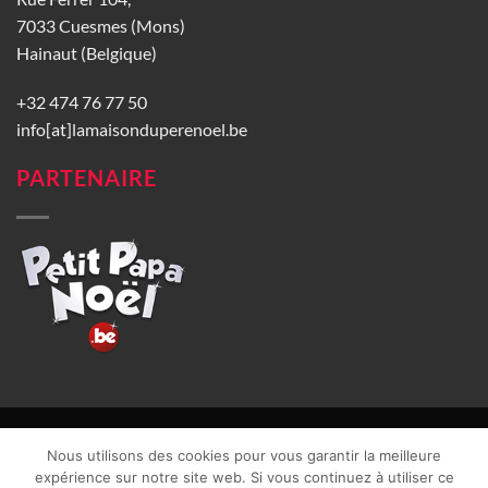
7033 Cuesmes (Mons)
Hainaut (Belgique)
+32 474 76 77 50
info[at]lamaisonduperenoel.be
PARTENAIRE
© La Maison du Père Noël 2026 |
Conditions générales de vente
|
Nous utilisons des cookies pour vous garantir la meilleure
CGU
|
Vie privée
| TVA : BE0840965749 | Site web réalisé par
expérience sur notre site web. Si vous continuez à utiliser ce