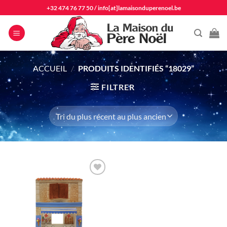
Passer
+32 474 76 77 50
/
info[at]lamaisonduperenoel.be
au
contenu
ACCUEIL
/
PRODUITS IDENTIFIÉS “18029”
FILTRER
Ajouter
à la liste
d'envie