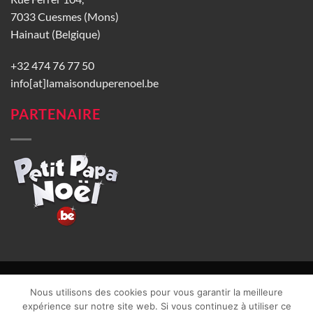
7033 Cuesmes (Mons)
Hainaut (Belgique)
+32 474 76 77 50
info[at]lamaisonduperenoel.be
PARTENAIRE
© La Maison du Père Noël 2026 |
Conditions générales de vente
|
Nous utilisons des cookies pour vous garantir la meilleure
CGU
|
Vie privée
| TVA : BE0840965749 | Site web réalisé par
expérience sur notre site web. Si vous continuez à utiliser ce