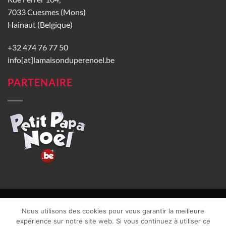
7033 Cuesmes (Mons)
Hainaut (Belgique)
+32 474 76 77 50
info[at]lamaisonduperenoel.be
PARTENAIRE
© La Maison du Père Noël 2026 |
Conditions générales de vente
|
Nous utilisons des cookies pour vous garantir la meilleure
CGU
|
Vie privée
| TVA : BE0840965749 | Site web réalisé par
expérience sur notre site web. Si vous continuez à utiliser ce