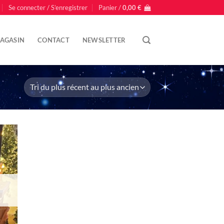
Se connecter / S’enregistrer
Panier /
0,00
€
AGASIN
CONTACT
NEWSLETTER
uter
liste
nvie