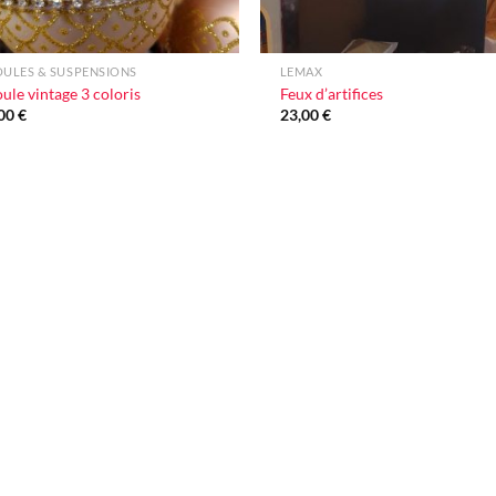
+
ULES & SUSPENSIONS
LEMAX
ule vintage 3 coloris
Feux d’artifices
,00
€
23,00
€