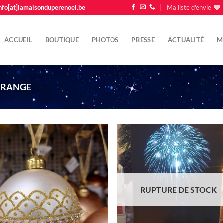
nfo[at]lamaisonduperenoel.be
Ma liste d'envie
ACCUEIL
BOUTIQUE
PHOTOS
PRESSE
ACTUALITÉ
M
RANGE
Ajouter
Ajo
à la liste
à la 
d'envie
d'e
RUPTURE DE STOCK