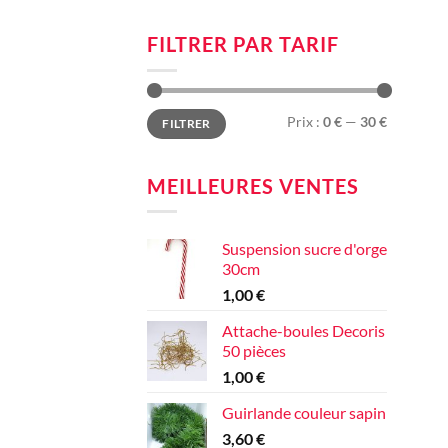
FILTRER PAR TARIF
Prix
Prix
Prix :
0 €
—
30 €
FILTRER
min
max
MEILLEURES VENTES
Suspension sucre d'orge
30cm
1,00
€
Attache-boules Decoris
50 pièces
1,00
€
Guirlande couleur sapin
3,60
€