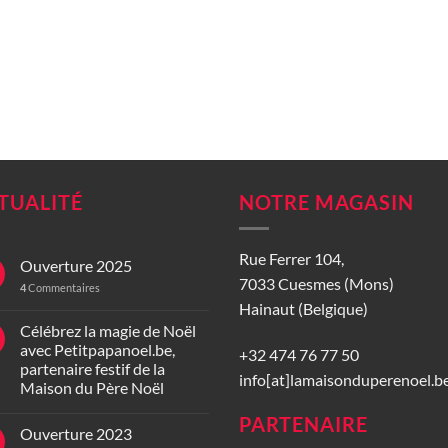
TUALITÉ
NOTRE MAGASIN
Rue Ferrer 104,
Ouverture 2025
7033 Cuesmes (Mons)
4
Commentaires
Hainaut (Belgique)
Célébrez la magie de Noël
avec Petitpapanoel.be,
+32 474 76 77 50
partenaire festif de la
info[at]lamaisonduperenoel.b
Maison du Père Noël
PARTENAIRE
Ouverture 2023