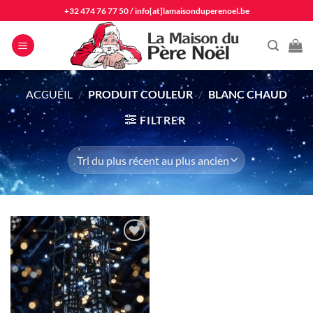
Passer
+32 474 76 77 50
/
info[at]lamaisonduperenoel.be
au
contenu
ACCUEIL
/
PRODUIT COULEUR
/
BLANC CHAUD
FILTRER
Ajouter
à la liste
d'envie