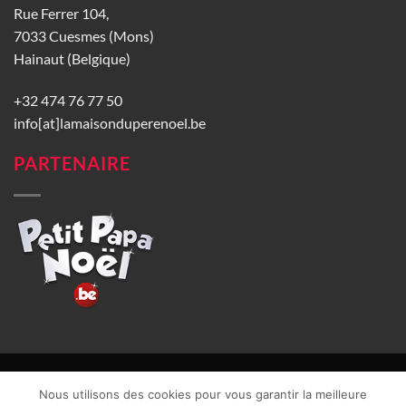
Rue Ferrer 104,
7033 Cuesmes (Mons)
Hainaut (Belgique)
+32 474 76 77 50
info[at]lamaisonduperenoel.be
PARTENAIRE
© La Maison du Père Noël 2026 |
Conditions générales de vente
|
Nous utilisons des cookies pour vous garantir la meilleure
CGU
|
Vie privée
| TVA : BE0840965749 | Site web réalisé par