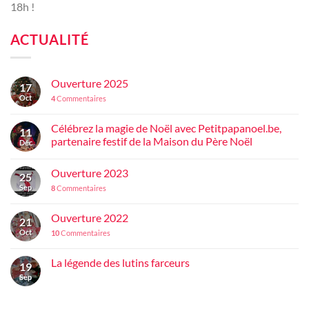
18h !
ACTUALITÉ
Ouverture 2025
17
Oct
4
Commentaires
Célébrez la magie de Noël avec Petitpapanoel.be,
11
partenaire festif de la Maison du Père Noël
Déc
Ouverture 2023
25
Sep
8
Commentaires
Ouverture 2022
21
Oct
10
Commentaires
La légende des lutins farceurs
19
Sep