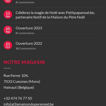
Oct
4
Commentaires
Célébrez la magie de Noël avec Petitpapanoel.be,
11
Déc
partenaire festif de la Maison du Père Noël
Ouverture 2023
25
Sep
8
Commentaires
Ouverture 2022
21
Oct
10
Commentaires
NOTRE MAGASIN
Rue Ferrer 104,
7033 Cuesmes (Mons)
Hainaut (Belgique)
+32 474 76 77 50
info[at]lamaisonduperenoel.be