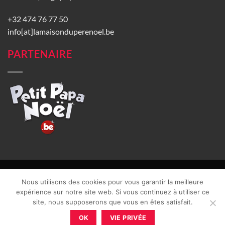
+32 474 76 77 50
info[at]lamaisonduperenoel.be
PARTENAIRE
© La Maison du Père Noël 2026 |
Conditions générales de vente
|
Nous utilisons des cookies pour vous garantir la meilleure
CGU
|
Vie privée
| TVA : BE0840965749 | Site web réalisé par
expérience sur notre site web. Si vous continuez à utiliser ce
site, nous supposerons que vous en êtes satisfait.
OK
VIE PRIVÉE