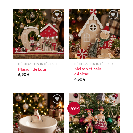
Ajouter
Ajouter
à la liste
à la liste
d'envie
d'envie
DÉCORATION INTÉRIEURE
DÉCORATION INTÉRIEURE
Maison et pain
Maison de Lutin
d’épices
6,90
€
4,50
€
-69%
Ajouter
Ajouter
à la liste
à la liste
d'envie
d'envie