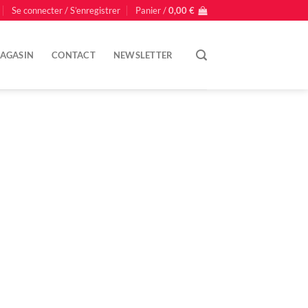
Se connecter / S’enregistrer
Panier /
0,00
€
AGASIN
CONTACT
NEWSLETTER