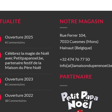
TUALITÉ
NOTRE MAGASIN
Rue Ferrer 104,
Ouverture 2025
7033 Cuesmes (Mons)
4
Commentaires
Hainaut (Belgique)
Célébrez la magie de Noël
avec Petitpapanoel.be,
+32 474 76 77 50
partenaire festif de la
info[at]lamaisonduperenoel.b
Maison du Père Noël
PARTENAIRE
Ouverture 2023
8
Commentaires
Ouverture 2022
10
Commentaires