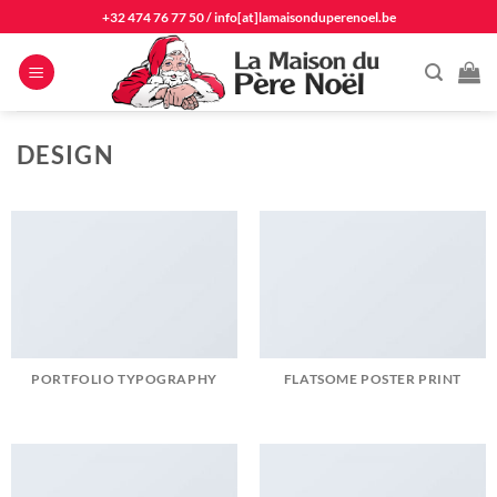
Passer
+32 474 76 77 50
/
info[at]lamaisonduperenoel.be
au
contenu
DESIGN
PORTFOLIO TYPOGRAPHY
FLATSOME POSTER PRINT