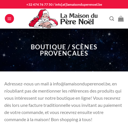
Passer
+32 474 76 77 50
/
info[at]lamaisonduperenoel.be
au
contenu
BOUTIQUE / SCÈNES
PROVENCALES
Adressez-nous un mail à info@lamaisonduperenoel.be, en
n’oubliant pas de mentionner les références des produits qui
vous intéressent sur notre boutique en ligne! Vous recevrez
dès lors une facture traditionnelle vous invitant au paiement
de votre commande, et vous recevrez ensuite votre
commande à la maison! Bon shopping à tous!