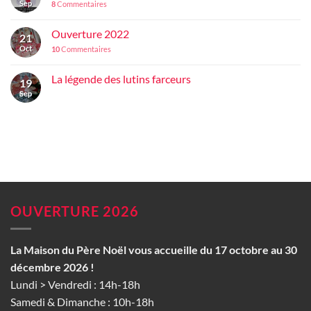
Sep
8
Commentaires
Ouverture 2022
21
Oct
10
Commentaires
La légende des lutins farceurs
19
Sep
OUVERTURE 2026
La Maison du Père Noël vous accueille du 17 octobre au 30
décembre 2026 !
Lundi > Vendredi : 14h-18h
Samedi & Dimanche : 10h-18h