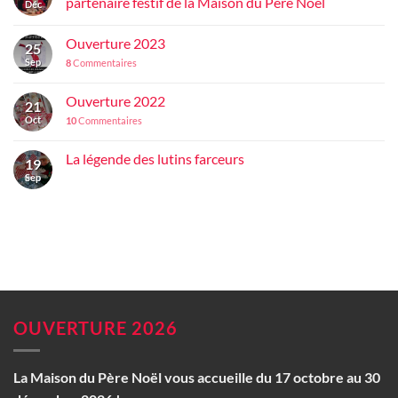
partenaire festif de la Maison du Père Noël
Déc
Ouverture 2023
25
Sep
8
Commentaires
Ouverture 2022
21
Oct
10
Commentaires
La légende des lutins farceurs
19
Sep
OUVERTURE 2026
La Maison du Père Noël vous accueille du 17 octobre au 30