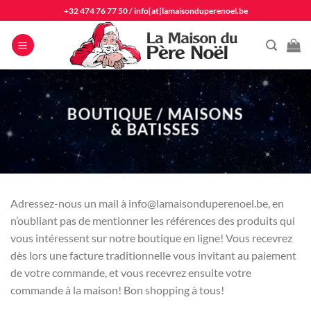
Passer
+32 474 76 77 50
/
info[at]lamaisonduperenoel.be
au
contenu
BOUTIQUE / MAISONS
& BATISSES
Adressez-nous un mail à info@lamaisonduperenoel.be, en
n’oubliant pas de mentionner les références des produits qui
vous intéressent sur notre boutique en ligne! Vous recevrez
dès lors une facture traditionnelle vous invitant au paiement
de votre commande, et vous recevrez ensuite votre
commande à la maison! Bon shopping à tous!