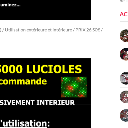
de 1
AC
 / Utilisation extérieure et intérieure / PRIX 26,50€ /
1
Oc
1
Dé
2
Se
2
Oc
1
Se