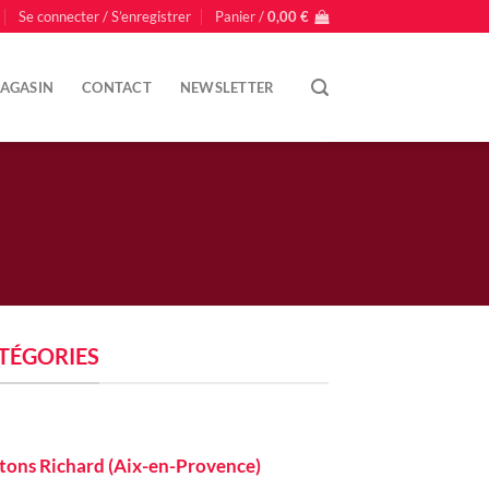
Se connecter / S’enregistrer
Panier /
0,00
€
AGASIN
CONTACT
NEWSLETTER
TÉGORIES
tons Richard (Aix-en-Provence)