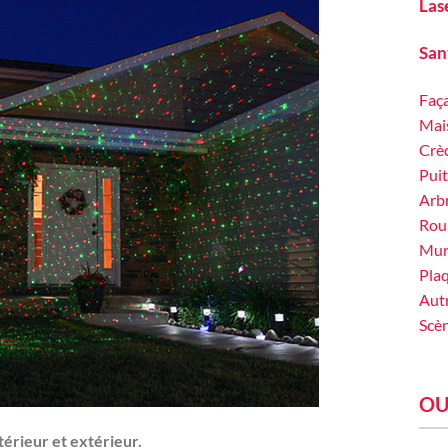
Las
San
Faç
Mais
Crè
Puit
Arbr
Roul
Mure
Plaq
Aut
Scè
OU
térieur et extérieur.