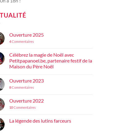
0h à 18h !
TUALITÉ
Ouverture 2025
7
t
4
Commentaires
Célébrez la magie de Noël avec
1
Petitpapanoel.be, partenaire festif de la
c
Maison du Père Noël
Ouverture 2023
5
p
8
Commentaires
Ouverture 2022
1
t
10
Commentaires
La légende des lutins farceurs
9
p