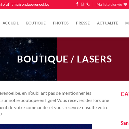
nfo[at]lamaisonduperenoel.be
Ma liste d'envie
ACCUEIL
BOUTIQUE
PHOTOS
PRESSE
ACTUALITÉ
M
BOUTIQUE / LASERS
enoel.be, en n’oubliant pas de mentionner les
CA
 sur notre boutique en ligne! Vous recevrez dès lors une
ement de votre commande, et vous recevrez ensuite votre
!
San