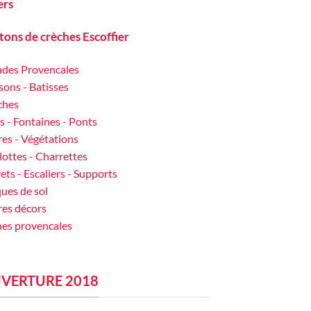
ers
tons de crèches Escoffier
ades Provencales
ons - Batisses
ches
s - Fontaines - Ponts
es - Végétations
ottes - Charrettes
ts - Escaliers - Supports
ues de sol
res décors
nes provencales
VERTURE 2018