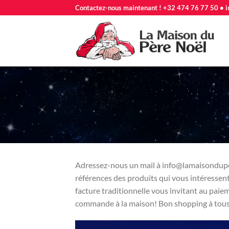
Passer
Contactez-nous maintenant ! +32 474 76 77 50 • i
au
contenu
Adressez-nous un mail à info@lamaisonduper
références des produits qui vous intéressent
facture traditionnelle vous invitant au pai
commande à la maison! Bon shopping à tous