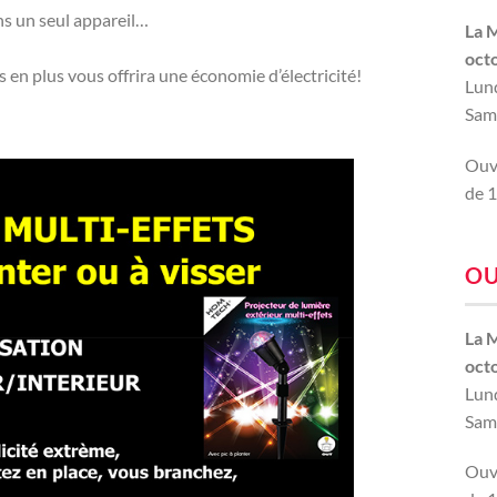
ns un seul appareil…
La 
oct
 en plus vous offrira une économie d’électricité!
Lund
Sam
Ouve
de 1
OU
La 
oct
Lund
Sam
Ouve