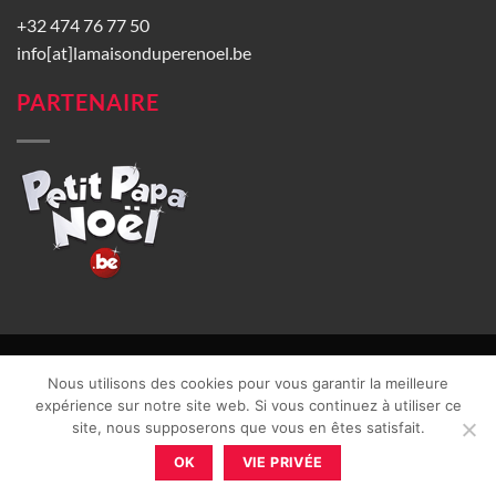
+32 474 76 77 50
info[at]lamaisonduperenoel.be
PARTENAIRE
© La Maison du Père Noël 2026 |
Conditions générales de vente
|
Nous utilisons des cookies pour vous garantir la meilleure
CGU
|
Vie privée
| TVA : BE0840965749 | Site web réalisé par
expérience sur notre site web. Si vous continuez à utiliser ce
site, nous supposerons que vous en êtes satisfait.
OK
VIE PRIVÉE