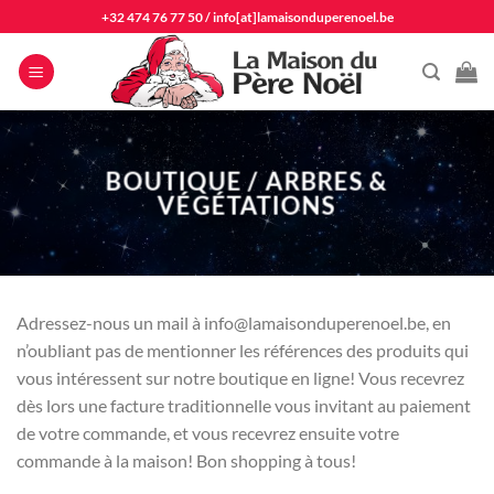
Passer
+32 474 76 77 50
/
info[at]lamaisonduperenoel.be
au
contenu
BOUTIQUE / ARBRES &
VÉGÉTATIONS
Adressez-nous un mail à info@lamaisonduperenoel.be, en
n’oubliant pas de mentionner les références des produits qui
vous intéressent sur notre boutique en ligne! Vous recevrez
dès lors une facture traditionnelle vous invitant au paiement
de votre commande, et vous recevrez ensuite votre
commande à la maison! Bon shopping à tous!