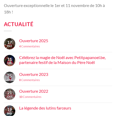
Ouverture exceptionnelle le 1er et 11 novembre de 10h à
18h !
ACTUALITÉ
Ouverture 2025
17
Oct
4
Commentaires
Célébrez la magie de Noël avec Petitpapanoel.be,
11
partenaire festif de la Maison du Père Noël
Déc
Ouverture 2023
25
Sep
8
Commentaires
Ouverture 2022
21
Oct
10
Commentaires
La légende des lutins farceurs
19
Sep