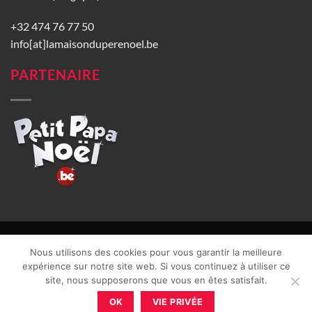
+32 474 76 77 50
info[at]lamaisonduperenoel.be
PARTENAIRE
© La Maison du Père Noël 2026 |
Conditions générales de vente
|
Nous utilisons des cookies pour vous garantir la meilleure
CGU
|
Vie privée
| TVA : BE0840965749 | Site web réalisé par
expérience sur notre site web. Si vous continuez à utiliser ce
site, nous supposerons que vous en êtes satisfait.
OK
VIE PRIVÉE