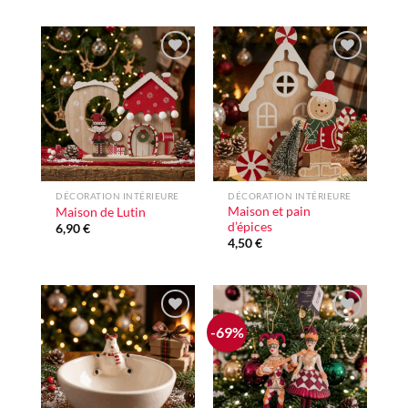
Ajouter
Ajouter
à la liste
à la liste
d'envie
d'envie
DÉCORATION INTÉRIEURE
DÉCORATION INTÉRIEURE
Maison et pain
Maison de Lutin
d’épices
6,90
€
4,50
€
-69%
Ajouter
Ajouter
à la liste
à la liste
d'envie
d'envie