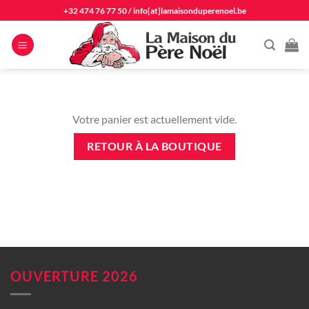
Passer
+32 474 76 77 50
/
info[at]lamaisonduperenoel.be
au
contenu
Votre panier est actuellement vide.
RETOUR À LA BOUTIQUE
OUVERTURE 2026