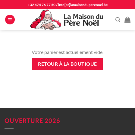
Passer
+32 474 76 77 50
/
info[at]lamaisonduperenoel.be
au
contenu
Votre panier est actuellement vide.
RETOUR À LA BOUTIQUE
OUVERTURE 2026