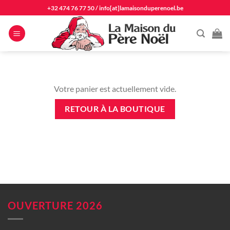
Passer
+32 474 76 77 50
/
info[at]lamaisonduperenoel.be
au
contenu
Votre panier est actuellement vide.
RETOUR À LA BOUTIQUE
OUVERTURE 2026