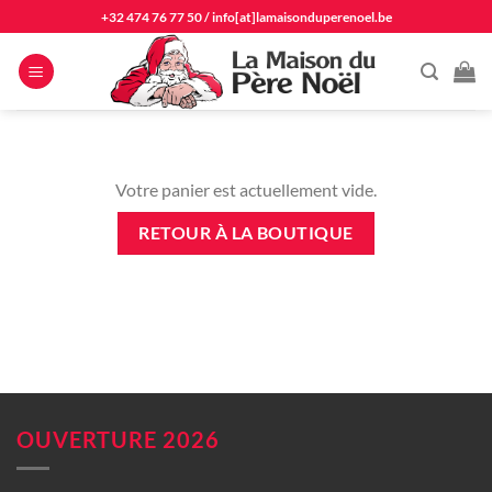
Passer
+32 474 76 77 50
/
info[at]lamaisonduperenoel.be
au
contenu
Votre panier est actuellement vide.
RETOUR À LA BOUTIQUE
OUVERTURE 2026